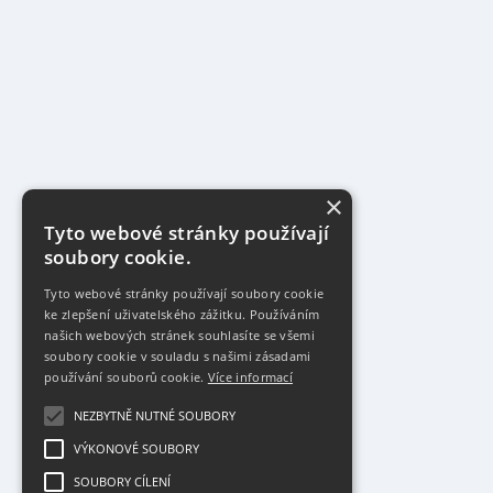
×
Tyto webové stránky používají
soubory cookie.
Tyto webové stránky používají soubory cookie
ke zlepšení uživatelského zážitku. Používáním
našich webových stránek souhlasíte se všemi
soubory cookie v souladu s našimi zásadami
používání souborů cookie.
Více informací
NEZBYTNĚ NUTNÉ SOUBORY
VÝKONOVÉ SOUBORY
SOUBORY CÍLENÍ