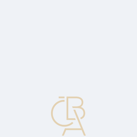
Zpravodajský servis
ČBA Monitor
ČBA Educa vzdělávání
O ČBA
Kontakt
Pro média
Kalendář
cs
Mrtvé (spící) konto
Společnost, která nemá po určité období zaznamenatelnou účetní
operaci.