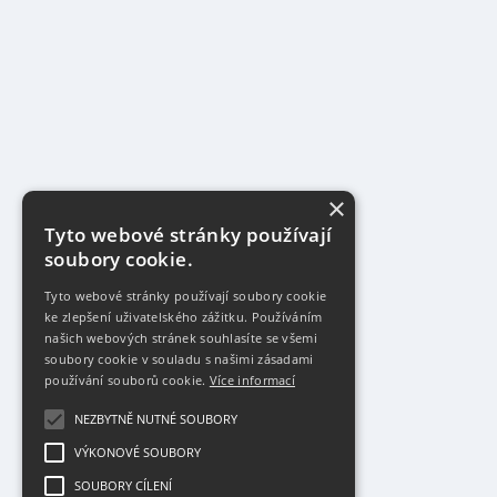
×
Tyto webové stránky používají
soubory cookie.
Tyto webové stránky používají soubory cookie
ke zlepšení uživatelského zážitku. Používáním
našich webových stránek souhlasíte se všemi
soubory cookie v souladu s našimi zásadami
používání souborů cookie.
Více informací
NEZBYTNĚ NUTNÉ SOUBORY
VÝKONOVÉ SOUBORY
SOUBORY CÍLENÍ