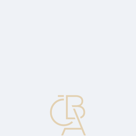
Zpravodajský servis
ČBA Monitor
ČBA Educa vzdělávání
O ČBA
Kontakt
Pro média
Kalendář
cs
Na požádání
Peníze a jiné zdroje, které jsou dostupné okamžitě.