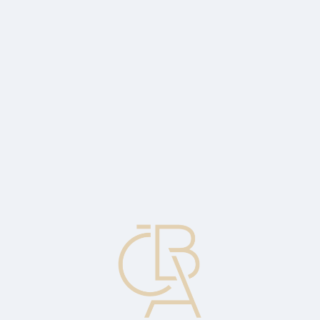
Zpravodajský servis
ČBA Monitor
ČBA Educa vzdělávání
O ČBA
Kontakt
Pro média
Kalendář
cs
Nabídka
Cena, kterou je případný kupující ochoten zaplatit.