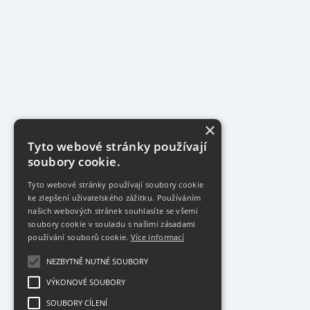
×
Tyto webové stránky používají
soubory cookie.
Tyto webové stránky používají soubory cookie
ke zlepšení uživatelského zážitku. Používáním
našich webových stránek souhlasíte se všemi
soubory cookie v souladu s našimi zásadami
používání souborů cookie.
Více informací
NEZBYTNĚ NUTNÉ SOUBORY
VÝKONOVÉ SOUBORY
SOUBORY CÍLENÍ