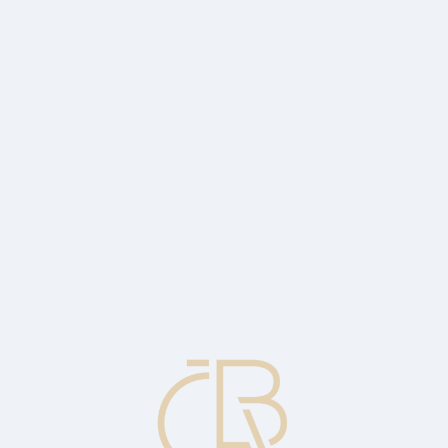
sů výměnou za dříve vydané dluhopisy. Opravný dluhopis obvykle nabí
í bankrotu a je nepravděpodobné, že bude schopna provádět platby za 