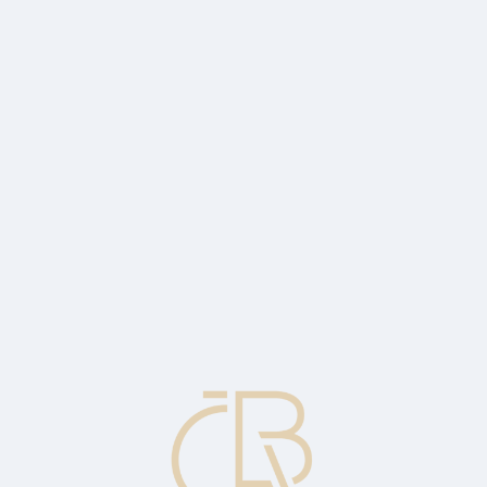
hého, přičemž beneficient prvního akreditivu je žadatelem o druhý akred