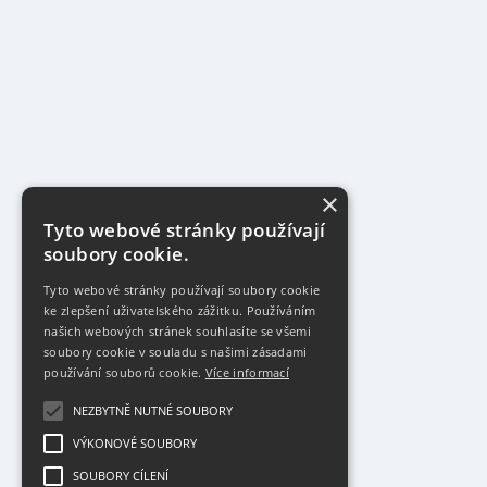
×
Tyto webové stránky používají
soubory cookie.
Tyto webové stránky používají soubory cookie
ke zlepšení uživatelského zážitku. Používáním
našich webových stránek souhlasíte se všemi
soubory cookie v souladu s našimi zásadami
používání souborů cookie.
Více informací
NEZBYTNĚ NUTNÉ SOUBORY
VÝKONOVÉ SOUBORY
SOUBORY CÍLENÍ