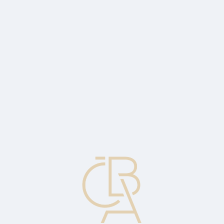
Zpravodajský servis
ČBA Monitor
ČBA Educa vzdělávání
O ČBA
Kontakt
Pro média
Kalendář
cs
Navýšení průměru
Nákup na rostoucím trhu tak, aby došlo ke snížení celkových
nákladů.