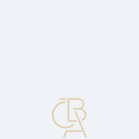
Zpravodajský servis
ČBA Monitor
ČBA Educa vzdělávání
O ČBA
Kontakt
Pro média
Kalendář
cs
Nejvyšší denní cena
Nejvyšší cena, za niž se cenný papír během dne obchodoval.