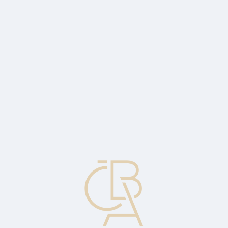
Zpravodajský servis
ČBA Monitor
ČBA Educa vzdělávání
O ČBA
Kontakt
Pro média
Kalendář
cs
Nelikvidní
1. Nemající přístup k dostatečnému množství hotovostních zdrojů
nutných ke splácení běžných požadavků. 2. Označuje cenné papíry,
které buď nejsou obchodovány vůbec, anebo jen v řídkých
intervalech.