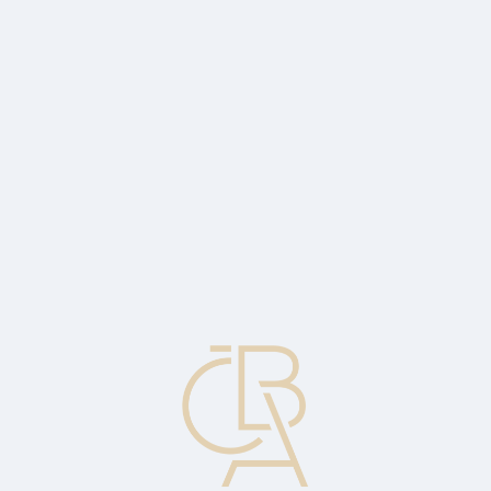
Zpravodajský servis
ČBA Monitor
ČBA Educa vzdělávání
O ČBA
Kontakt
Pro média
Kalendář
cs
Neodvolatelný potvrzený akreditiv
Označuje dokumentární akreditiv, který nemůže být pozměněn bez
souhlasu všech stran. Placení z tohoto akreditivu je garantováno
(zaručeno) dvěma bankami, tj. bankou potvrzující a vystavující.