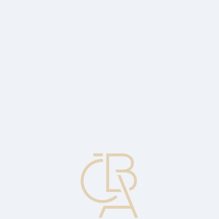
Zpravodajský servis
ČBA Monitor
ČBA Educa vzdělávání
O ČBA
Kontakt
Pro média
Kalendář
cs
Nepřátelská nabídka
Pokus o získání kontrolního podílu na jiné společnosti
prostřednictvím nákupu jejích akcií.