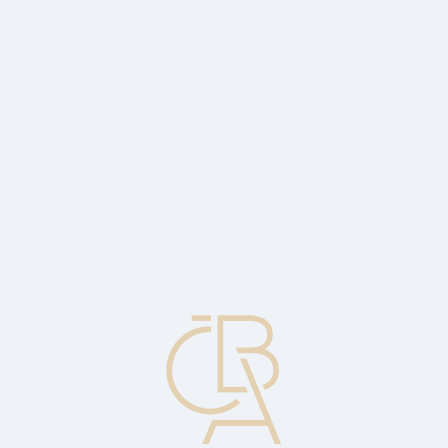
Zpravodajský servis
ČBA Monitor
ČBA Educa vzdělávání
O ČBA
Kontakt
Pro média
Kalendář
cs
Nepřátelské převzetí
Fúze nebo akvizice, při níž se management brání skupině iniciující
transakci.