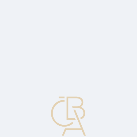
News
ČBA Monitor
CBA Educa Education
ABOUT CBA
Contact
For media
Calendar
cs
No load mutual funds
Open-ended investment companies whose shares are sold without
sales charges.