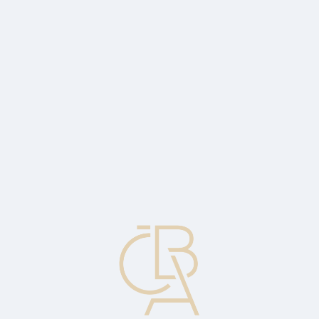
Zpravodajský servis
ČBA Monitor
ČBA Educa vzdělávání
O ČBA
Kontakt
Pro média
Kalendář
cs
Aleš Blažek
1
Michal Strcula
2
Jan Juchelka
3
Tomáš Salomon
4
Tomáš Drábek