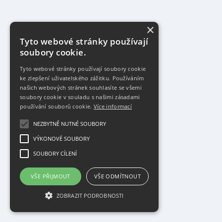
5
Igor Vida
×
6
Tyto webové stránky používají
soubory cookie.
Tomáš Nidetzký
1
Tyto webové stránky používají soubory cookie
ke zlepšení uživatelského zážitku. Používáním
Monika Truchliková
našich webových stránek souhlasíte se všemi
2
soubory cookie v souladu s našimi zásadami
používání souborů cookie.
Více informací
Libor Vošický
3
NEZBYTNĚ NUTNÉ SOUBORY
VÝKONOVÉ SOUBORY
Dušan Baran
SOUBORY CÍLENÍ
1
VŠE PŘIJMOUT
VŠE ODMÍTNOUT
Filip Hanzlík
3
ZOBRAZIT PODROBNOSTI