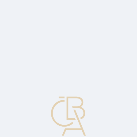
Zpravodajský servis
ČBA Monitor
ČBA Educa vzdělávání
O ČBA
Kontakt
Pro média
Kalendář
cs
Obchodník na burzovním parketu
Člen burzy, který obvykle obchoduje jen na svůj vlastní účet nebo
na účty jím kontrolované.