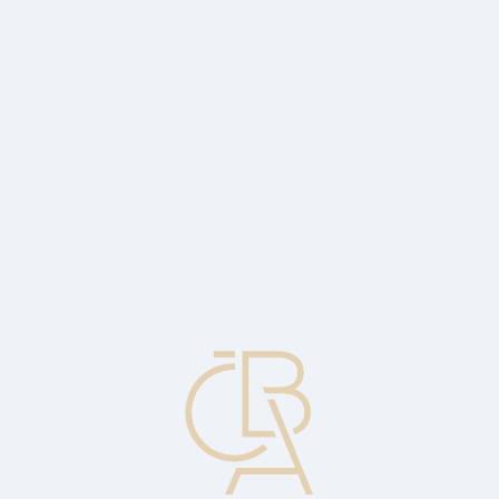
Zpravodajský servis
ČBA Monitor
ČBA Educa vzdělávání
O ČBA
Kontakt
Pro média
Kalendář
cs
Obchodník provozující on-line hazardní
hry
Obchodník elektronického obchodování, který poskytuje jakoukoli
formu hazardních her prostřednictvím internetu. Příklady: sázky,
loterie, kasino, dotování účtu založeného obchodníkem pro držitele
karty, nákup platební hodnoty vyhraženého platebního mechanismu.