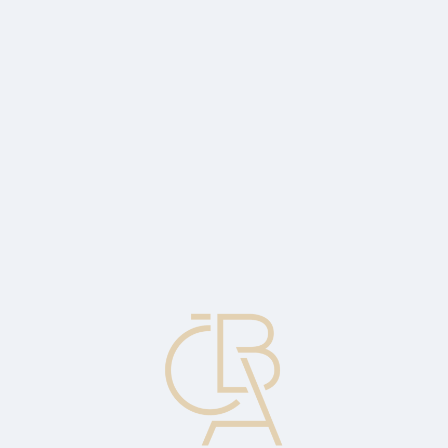
Zpravodajský servis
ČBA Monitor
ČBA Educa vzdělávání
O ČBA
Kontakt
Pro média
Kalendář
cs
Obrat aktiv
Poměr čistých prodejů k cekovým aktivům. Indikuje efektivnost, s
jakou podnik používá svá aktiva. Čím více jsou aktiva využívána,
tím vyšší je obrat, tudíž i zisk. Nízký obrat aktiv ukazuje na to, že
objem výroby (obchodu) je příliš nízký vzhledem k množství
zapojených aktiv.