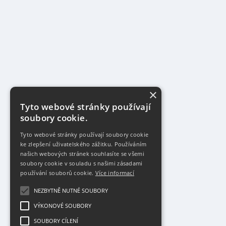
×
Tyto webové stránky používají
soubory cookie.
Tyto webové stránky používají soubory cookie
ke zlepšení uživatelského zážitku. Používáním
našich webových stránek souhlasíte se všemi
soubory cookie v souladu s našimi zásadami
používání souborů cookie.
Více informací
NEZBYTNĚ NUTNÉ SOUBORY
VÝKONOVÉ SOUBORY
SOUBORY CÍLENÍ