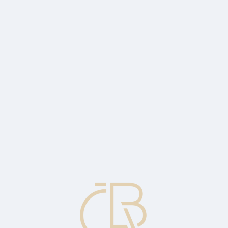
n poměrem čistých tržeb (prodejů) k průměrnému zůstatku účtu pohledáv