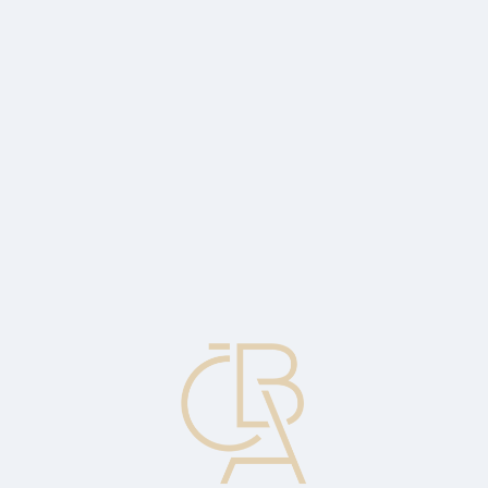
Zpravodajský servis
ČBA Monitor
ČBA Educa vzdělávání
O ČBA
Kontakt
Pro média
Kalendář
cs
Ocenění
Současná tržní cena cenného papíru.