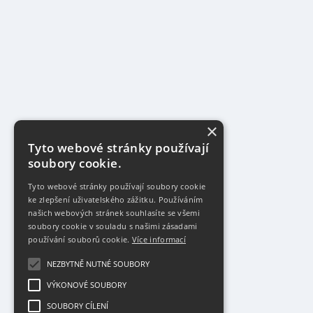
×
Tyto webové stránky používají
soubory cookie.
Tyto webové stránky používají soubory cookie
ke zlepšení uživatelského zážitku. Používáním
našich webových stránek souhlasíte se všemi
soubory cookie v souladu s našimi zásadami
používání souborů cookie.
Více informací
NEZBYTNĚ NUTNÉ SOUBORY
VÝKONOVÉ SOUBORY
SOUBORY CÍLENÍ