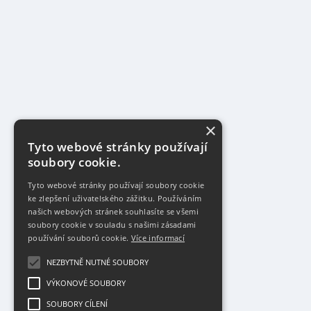
×
Tyto webové stránky používají
soubory cookie.
Tyto webové stránky používají soubory cookie
ke zlepšení uživatelského zážitku. Používáním
našich webových stránek souhlasíte se všemi
soubory cookie v souladu s našimi zásadami
používání souborů cookie.
Více informací
NEZBYTNĚ NUTNÉ SOUBORY
VÝKONOVÉ SOUBORY
SOUBORY CÍLENÍ