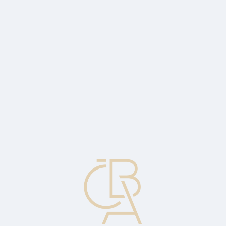
Zpravodajský servis
ČBA Monitor
ČBA Educa vzdělávání
O ČBA
Kontakt
Pro média
Kalendář
cs
Opakující se transakce (platební karta)
Transakce, k níž dal držitel karty obchodníkovi písemný souhlas k
pravidelně se opakujícímu zatížení jeho kartového účtu za
opakovanou dodávku zboží nebo služeb (například roční předplatné,
opakované měsíční pojistné apod.).