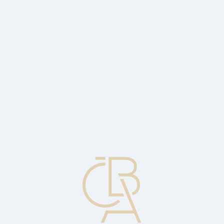
Zpravodajský servis
ČBA Monitor
ČBA Educa vzdělávání
O ČBA
Kontakt
Pro média
Kalendář
cs
Opce v penězích
Kupní opce je takzvaně v penězích, jestliže realizační cena je nižší
než tržní cena podléhajícího cenného papíru. Prodejní opce je v
penězích, jestliže realizační cena je vyšší než tržní cena
podléhajícího cenného papíru.