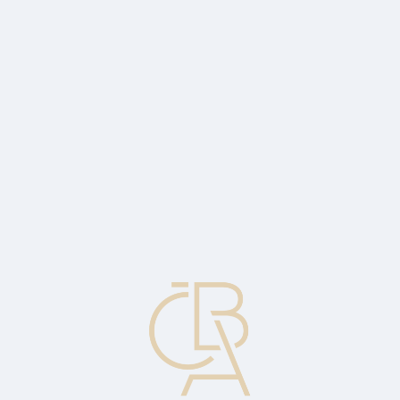
News
ČBA Monitor
CBA Educa Education
ABOUT CBA
Contact
For media
Calendar
cs
Open Letter of Credit
A letter of credit that has been opened by the issuing bank in favor
of the seller at the request of the buyer.