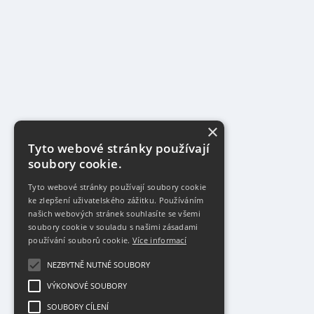
×
Tyto webové stránky používají
soubory cookie.
Tyto webové stránky používají soubory cookie
ke zlepšení uživatelského zážitku. Používáním
našich webových stránek souhlasíte se všemi
soubory cookie v souladu s našimi zásadami
používání souborů cookie.
Více informací
NEZBYTNĚ NUTNÉ SOUBORY
VÝKONOVÉ SOUBORY
SOUBORY CÍLENÍ