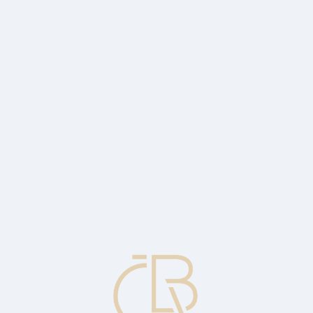
a finančních trzích. Ty jsou buď ve formě přímých nákupů resp. prode
ých instrumentů, měn stejně jako drahých kovů.