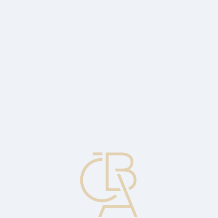
Zpravodajský servis
ČBA Monitor
ČBA Educa vzdělávání
O ČBA
Kontakt
Pro média
Kalendář
cs
Padělaná karta
Karta, která byla vyrobena a personalizována bez souhlasu
vydavatele nebo taková, která byla právoplatně vydána, ale později
byla vizuálně upravena nebo byla pozměněna její elektronická data.