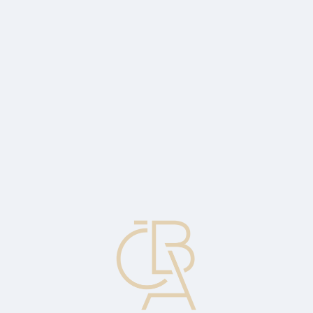
News
ČBA Monitor
CBA Educa Education
ABOUT CBA
Contact
For media
Calendar
cs