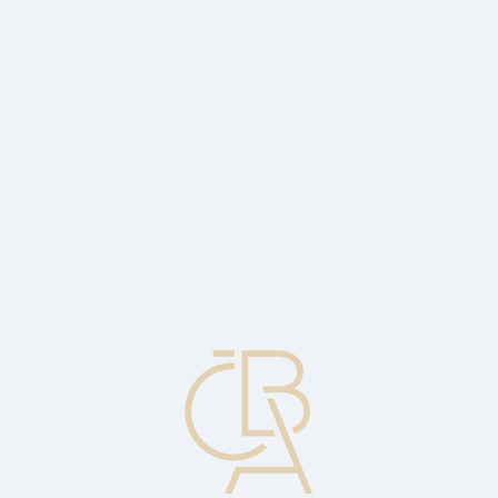
Zpravodajský servis
ČBA Monitor
ČBA Educa vzdělávání
O ČBA
Kontakt
Pro média
Kalendář
cs
Parket
Místo na burze, kde se nakupují a prodávají cenné papíry.