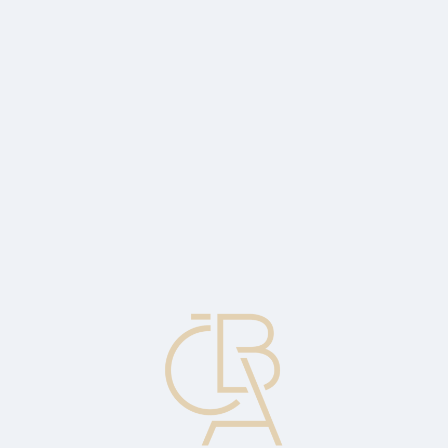
News
ČBA Monitor
CBA Educa Education
ABOUT CBA
Contact
For media
Calendar
cs
Payback period
Number of years needed to cover the total cost of the investment.