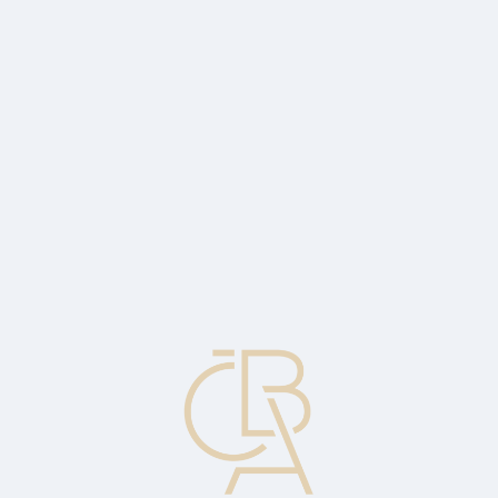
Zpravodajský servis
ČBA Monitor
ČBA Educa vzdělávání
O ČBA
Kontakt
Pro média
Kalendář
cs
Penále za předplacení
Penále placené dlužníkem bance v situaci, kdy dojde ke splacení
půjčky nebo hypotéky před plánovaným datem splatnosti, ačkoli to
nebylo v úvěrové smlouvě dohodnuto.