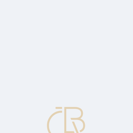
 instrumenty s pevným příjmem podle předem stanoveného poměru.