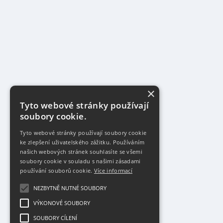
×
Tyto webové stránky používají
soubory cookie.
Tyto webové stránky používají soubory cookie
ke zlepšení uživatelského zážitku. Používáním
našich webových stránek souhlasíte se všemi
soubory cookie v souladu s našimi zásadami
používání souborů cookie.
Více informací
NEZBYTNĚ NUTNÉ SOUBORY
VÝKONOVÉ SOUBORY
SOUBORY CÍLENÍ