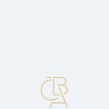
Zpravodajský servis
ČBA Monitor
ČBA Educa vzdělávání
O ČBA
Kontakt
Pro média
Kalendář
cs
Plánování životního cyklu
Plánování sledující koncept životního cyklu hospodářství, produktu,
služeb.