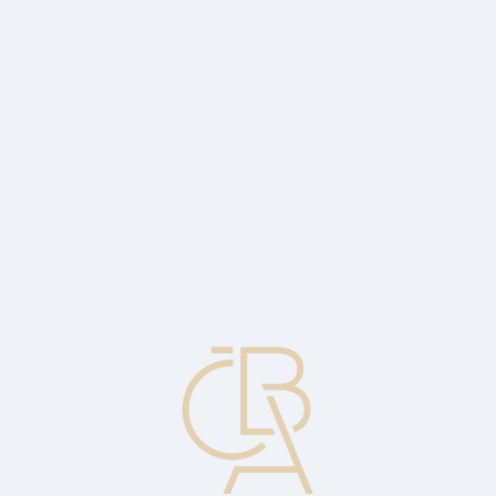
Zpravodajský servis
ČBA Monitor
ČBA Educa vzdělávání
O ČBA
Kontakt
Pro média
Kalendář
cs
Platební mechanizmus
Systémy určené k převodu zdrojů, plateb a peněz mezi finančními
institucemi v rámci jedné země.