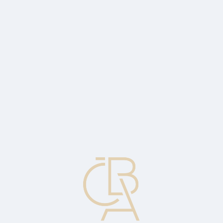
Zpravodajský servis
ČBA Monitor
ČBA Educa vzdělávání
O ČBA
Kontakt
Pro média
Kalendář
cs
Počáteční veřejná nabídka
Cenné papíry poprvé nabízené veřejnosti.