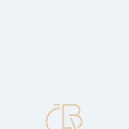
držitelem karty, nebo o které držitel karty prohlásil, že ji neuskutečni