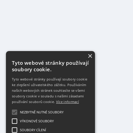
×
Tyto webové stránky používají
soubory cookie.
Tyto webové stránky používají soubory cookie
ke zlepšení uživatelského zážitku. Používáním
našich webových stránek souhlasíte se všemi
soubory cookie v souladu s našimi zásadami
používání souborů cookie.
Více informací
NEZBYTNĚ NUTNÉ SOUBORY
VÝKONOVÉ SOUBORY
SOUBORY CÍLENÍ