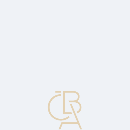
Zpravodajský servis
ČBA Monitor
ČBA Educa vzdělávání
O ČBA
Kontakt
Pro média
Kalendář
cs
Podmínky dodání
Dohody mezi kupujícím a prodávajícím, které stanovují závazky
kupujícího a prodávajícího za placení celého nebo části
přepravného, pojistného a za další poplatky při přepravě zboží od
prodejce kupujícímu. V mezinárodním obchodě jsou takové
podmínky součástí přepravních doložek, jako jsou FOB, CIF atd.,
odvolávajících se na INCOTERMS.