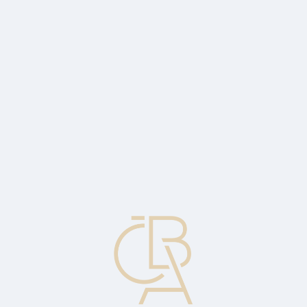
Zpravodajský servis
ČBA Monitor
ČBA Educa vzdělávání
O ČBA
Kontakt
Pro média
Kalendář
cs
Podrozvahové riziko
Bankovní riziko plynoucí z mimobilančních obchodů, např. z
přislíbených půjček, přislíbených akreditivů, z derivátů obecně.