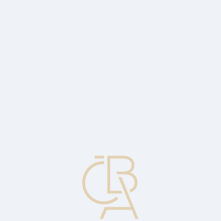
Zpravodajský servis
ČBA Monitor
ČBA Educa vzdělávání
O ČBA
Kontakt
Pro média
Kalendář
cs
Podvod padělanou kartou
Podvod je založen na použití padělané karty, která byla vyrobena a
personalizována bez souhlasu vydavatele nebo taková, která byla
právoplatně vydána, ale později byla vizuálně upravena nebo byla
pozměněna její elektronická data. Viz též Skimming.