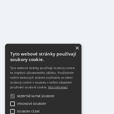
×
Tyto webové stránky používají
soubory cookie.
Tyto webové stránky používají soubory cookie
ke zlepšení uživatelského zážitku. Používáním
našich webových stránek souhlasíte se všemi
soubory cookie v souladu s našimi zásadami
používání souborů cookie.
Více informací
NEZBYTNĚ NUTNÉ SOUBORY
VÝKONOVÉ SOUBORY
SOUBORY CÍLENÍ