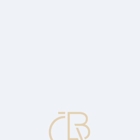
h osobních údajů. K využití zcizené identity může dojít dvěma způsoby