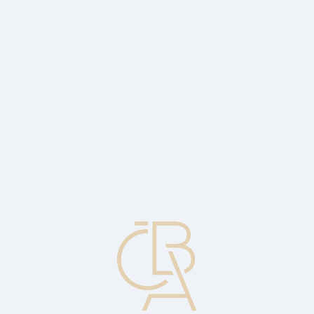
Zpravodajský servis
ČBA Monitor
ČBA Educa vzdělávání
O ČBA
Kontakt
Pro média
Kalendář
cs
Podvojný zápis
Účetní pojem vycházející z podvojně vedeného účetnictví (na rozdíl
od jednoduchého)