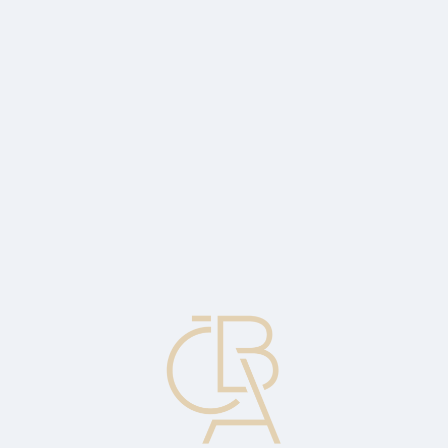
Zpravodajský servis
ČBA Monitor
ČBA Educa vzdělávání
O ČBA
Kontakt
Pro média
Kalendář
cs
Pohledávky
Pohledávka je právo věřitele (fyzické či právnické osoby) požadovat
na dlužníkovi plnění vzniklé z určitého závazku. Pohledávka může
být peněžitá i nepeněžitá