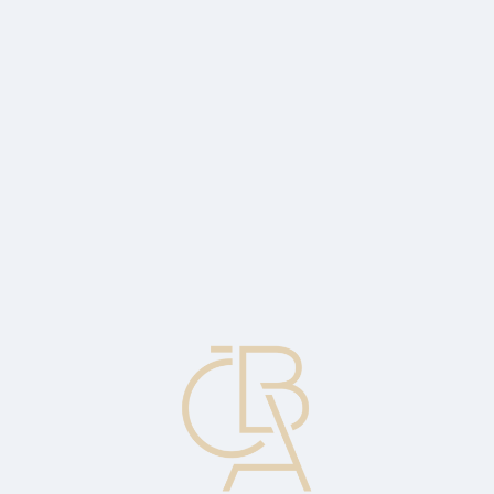
Zpravodajský servis
ČBA Monitor
ČBA Educa vzdělávání
O ČBA
Kontakt
Pro média
Kalendář
cs
Pojištovací makléř
Fyzická nebo právnická osoba zapsaná v registru pojišťovacích
zprostředkovatelů vedeném ČNB, která pro klienta na základě
smlouvy analyzuje rizika, navrhuje jejich pojistné krytí, vyhledává
vhodné pojišťovny a produkty a zprostředkovává uzavření
pojistných smluv, spravuje pojistné smlouvy. Může inkasovat
pojistné a zprostředkovávat výplaty pojistného plnění.