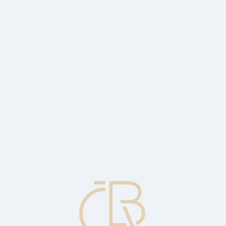
jakým jmění společnosti kryje požadavky věřitelů.