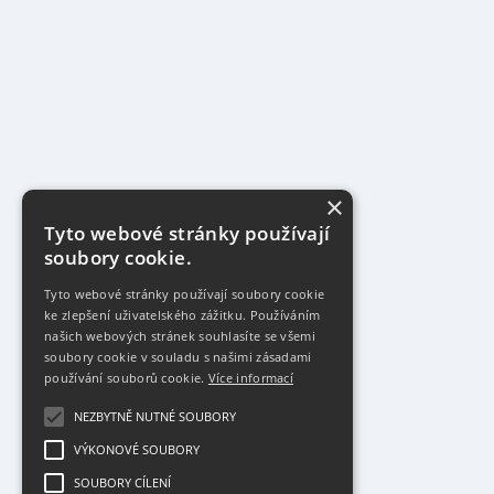
×
Tyto webové stránky používají
soubory cookie.
Tyto webové stránky používají soubory cookie
ke zlepšení uživatelského zážitku. Používáním
našich webových stránek souhlasíte se všemi
soubory cookie v souladu s našimi zásadami
používání souborů cookie.
Více informací
NEZBYTNĚ NUTNÉ SOUBORY
VÝKONOVÉ SOUBORY
SOUBORY CÍLENÍ