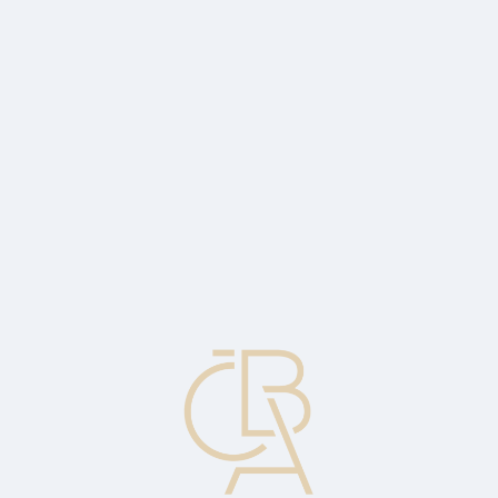
News
ČBA Monitor
CBA Educa Education
ABOUT CBA
Contact
For media
Calendar
cs
Portfolio management
Managing the composition of the securities portfolio, particularly in
terms of diversification of returns and risk.