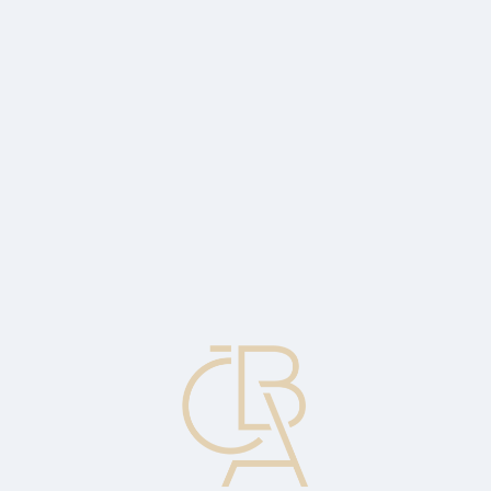
Zpravodajský servis
ČBA Monitor
ČBA Educa vzdělávání
O ČBA
Kontakt
Pro média
Kalendář
cs
Pravá strana kotace
Cena, za niž je broker připraven prodat