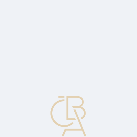
Zpravodajský servis
ČBA Monitor
ČBA Educa vzdělávání
O ČBA
Kontakt
Pro média
Kalendář
cs
Předčasné splacení
Zaplacení dlužné částky ještě před ukončením trvání smlouvy resp.
před stanoveným termínem splatnosti.