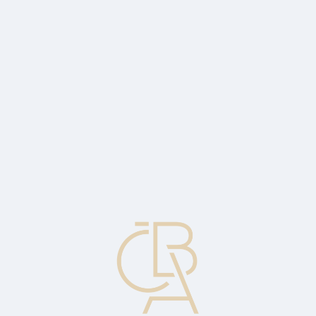
Zpravodajský servis
ČBA Monitor
ČBA Educa vzdělávání
O ČBA
Kontakt
Pro média
Kalendář
cs
Prémie za riziko selhání
Dodatečný výnos požadovaný věřitelem jako kompenzace za riziko
nesplacení jeho pohledávky.