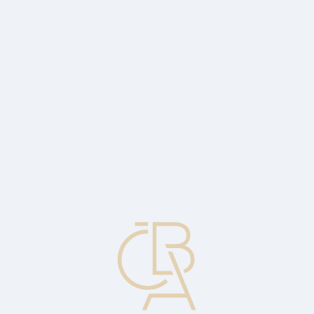
Zpravodajský servis
ČBA Monitor
ČBA Educa vzdělávání
O ČBA
Kontakt
Pro média
Kalendář
cs
Prémiové nájezdy
Nečekaný pokus o získání určitého podílu firemních akcií
prostřednictvím nabídky držitelům akcií k odkupu jejich podílů za
vyšší než tržní cenu.