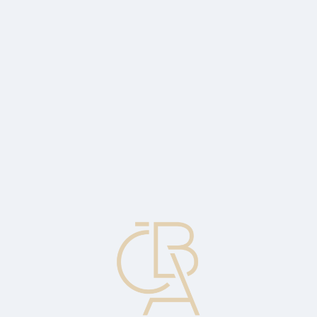
Zpravodajský servis
ČBA Monitor
ČBA Educa vzdělávání
O ČBA
Kontakt
Pro média
Kalendář
cs
Přepážková (mimoburzovní) opce
Opční kontrakty, které nejsou obchodovány na burze. Nejedná se o
standardizované kontrakty, ale jsou šity na míru, umožňují větší
flexibilitu, ale vytváří i dodatečná rizika. Absence jakéhokoli
sekundárního trhu pro tyto speciálně dělané instrumenty může
způsobit likviditní problémy.